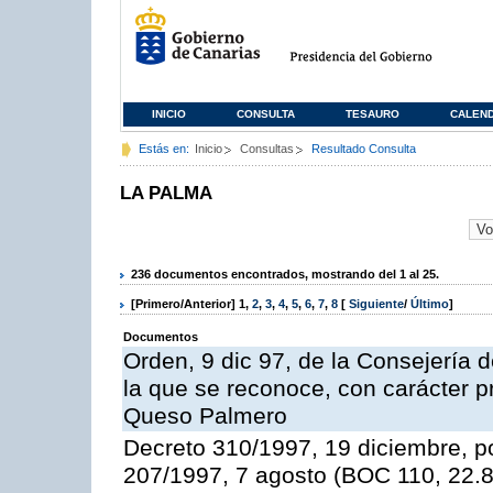
INICIO
CONSULTA
TESAURO
CALEN
Estás en:
Inicio
Consultas
Resultado Consulta
LA PALMA
236 documentos encontrados, mostrando del 1 al 25.
[Primero/Anterior]
1
,
2
,
3
,
4
,
5
,
6
,
7
,
8
[
Siguiente
/
Último
]
Documentos
Orden, 9 dic 97, de la Consejería d
la que se reconoce, con carácter p
Queso Palmero
Decreto 310/1997, 19 diciembre, po
207/1997, 7 agosto (BOC 110, 22.8.