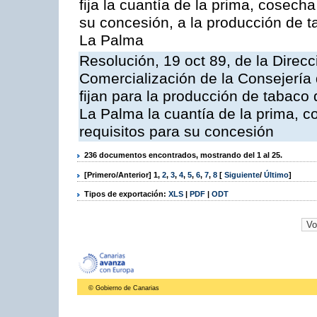
fija la cuantía de la prima, cose
su concesión, a la producción de t
La Palma
Resolución, 19 oct 89, de la Direc
Comercialización de la Consejería 
fijan para la producción de tabaco
La Palma la cuantía de la prima,
requisitos para su concesión
236 documentos encontrados, mostrando del 1 al 25.
[Primero/Anterior]
1
,
2
,
3
,
4
,
5
,
6
,
7
,
8
[
Siguiente
/
Último
]
Tipos de exportación:
XLS
|
PDF
|
ODT
© Gobierno de Canarias