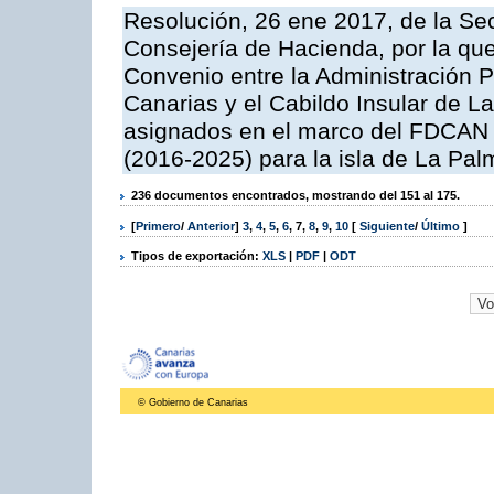
Resolución, 26 ene 2017, de la Sec
Consejería de Hacienda, por la que
Convenio entre la Administración
Canarias y el Cabildo Insular de L
asignados en el marco del FDCAN 
(2016-2025) para la isla de La Pal
236 documentos encontrados, mostrando del 151 al 175.
[
Primero
/
Anterior
]
3
,
4
,
5
,
6
,
7
,
8
,
9
,
10
[
Siguiente
/
Último
]
Tipos de exportación:
XLS
|
PDF
|
ODT
© Gobierno de Canarias