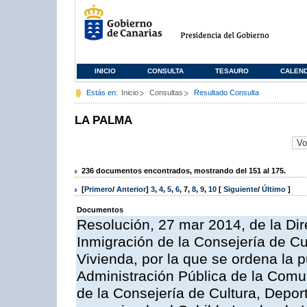
INICIO
CONSULTA
TESAURO
CALEN
Estás en:
Inicio
Consultas
Resultado Consulta
LA PALMA
236 documentos encontrados, mostrando del 151 al 175.
[
Primero
/
Anterior
]
3
,
4
,
5
,
6
,
7
,
8
,
9
,
10
[
Siguiente
/
Último
]
Documentos
Resolución, 27 mar 2014, de la Dir
Inmigración de la Consejería de Cul
Vivienda, por la que se ordena la p
Administración Pública de la Comu
de la Consejería de Cultura, Deport