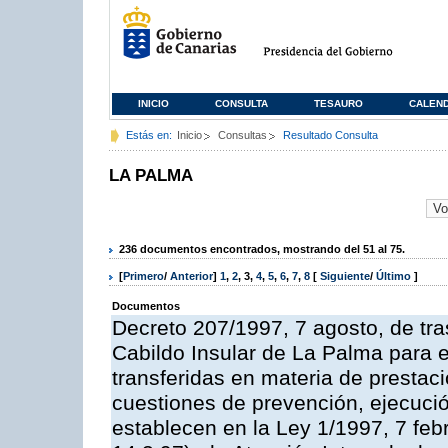
INICIO
CONSULTA
TESAURO
CALEN
Estás en:
Inicio
Consultas
Resultado Consulta
LA PALMA
236 documentos encontrados, mostrando del 51 al 75.
[
Primero
/
Anterior
]
1
,
2
,
3
,
4
,
5
,
6
,
7
,
8
[
Siguiente
/
Último
]
Documentos
Decreto 207/1997, 7 agosto, de tra
Cabildo Insular de La Palma para e
transferidas en materia de prestac
cuestiones de prevención, ejecuci
establecen en la Ley 1/1997, 7 fe