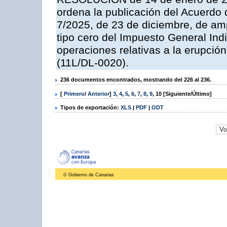
ordena la publicación del Acuerdo 
7/2025, de 23 de diciembre, de amp
tipo cero del Impuesto General Ind
operaciones relativas a la erupción
(11L/DL-0020).
236 documentos encontrados, mostrando del 226 al 236.
[
Primero
/
Anterior
]
3
,
4
,
5
,
6
,
7
,
8
,
9
,
10
[Siguiente/Último]
Tipos de exportación:
XLS
|
PDF
|
ODT
© Gobierno de Canarias