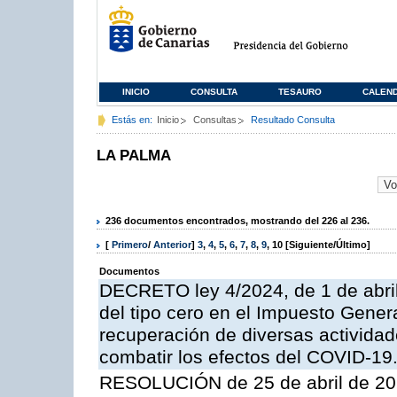
INICIO
CONSULTA
TESAURO
CALEN
Estás en:
Inicio
Consultas
Resultado Consulta
LA PALMA
236 documentos encontrados, mostrando del 226 al 236.
[
Primero
/
Anterior
]
3
,
4
,
5
,
6
,
7
,
8
,
9
,
10
[Siguiente/Último]
Documentos
DECRETO ley 4/2024, de 1 de abril,
del tipo cero en el Impuesto Genera
recuperación de diversas actividad
combatir los efectos del COVID-19
RESOLUCIÓN de 25 de abril de 2024