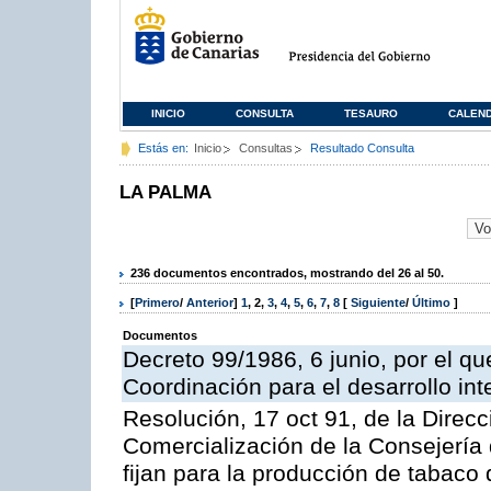
INICIO
CONSULTA
TESAURO
CALEN
Estás en:
Inicio
Consultas
Resultado Consulta
LA PALMA
236 documentos encontrados, mostrando del 26 al 50.
[
Primero
/
Anterior
]
1
,
2
,
3
,
4
,
5
,
6
,
7
,
8
[
Siguiente
/
Último
]
Documentos
Decreto 99/1986, 6 junio, por el qu
Coordinación para el desarrollo in
Resolución, 17 oct 91, de la Direc
Comercialización de la Consejería 
fijan para la producción de tabaco