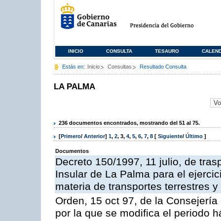
INICIO
CONSULTA
TESAURO
CALEN
Estás en:
Inicio
Consultas
Resultado Consulta
LA PALMA
236 documentos encontrados, mostrando del 51 al 75.
[
Primero
/
Anterior
]
1
,
2
,
3
,
4
,
5
,
6
,
7
,
8
[
Siguiente
/
Último
]
Documentos
Decreto 150/1997, 11 julio, de tras
Insular de La Palma para el ejerci
materia de transportes terrestres y
Orden, 15 oct 97, de la Consejería 
por la que se modifica el periodo h