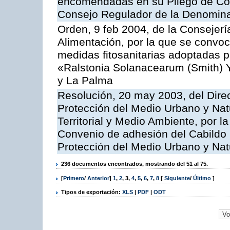
encomendadas en su Pliego de Con
Consejo Regulador de la Denomin
Orden, 9 feb 2004, de la Consejerí
Alimentación, por la que se convoc
medidas fitosanitarias adoptadas pa
«Ralstonia Solanacearum (Smith) Ya
y La Palma
Resolución, 20 may 2003, del Direc
Protección del Medio Urbano y Natu
Territorial y Medio Ambiente, por l
Convenio de adhesión del Cabildo 
Protección del Medio Urbano y Nat
236 documentos encontrados, mostrando del 51 al 75.
[
Primero
/
Anterior
]
1
,
2
,
3
,
4
,
5
,
6
,
7
,
8
[
Siguiente
/
Último
]
Tipos de exportación:
XLS
|
PDF
|
ODT