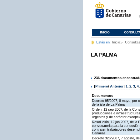
INICIO
CONSULT
Estás en:
Inicio
Consulta
LA PALMA
236 documentos encontrados
[
Primero
/
Anterior
]
1
,
2
,
3
,
4
Documentos
Decreto 95/2007, 8 mayo, por el 
de la isla de La Palma
Orden, 12 sep 2007, de la Conse
producciones e infraestructura
urgentes y de carácter excepci
Resolución, 12 jun 2007, de la 
convocatoria para la concesión
contraten trabajadores desemple
Canarias
Decreto 326/2007, 7 agosto, de