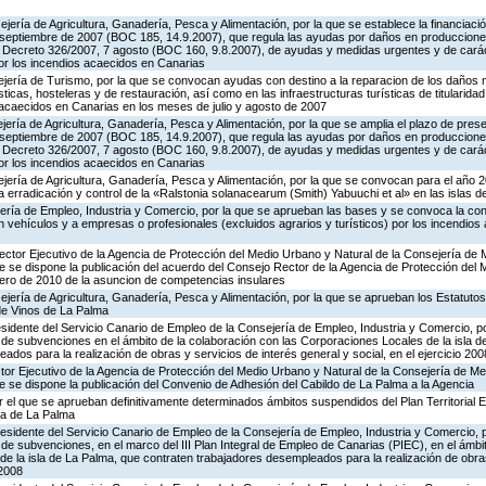
jería de Agricultura, Ganadería, Pesca y Alimentación, por la que se establece la financiaci
 septiembre de 2007 (BOC 185, 14.9.2007), que regula las ayudas por daños en producciones
 el Decreto 326/2007, 7 agosto (BOC 160, 9.8.2007), de ayudas y medidas urgentes y de cará
or los incendios acaecidos en Canarias
jería de Turismo, por la que se convocan ayudas con destino a la reparacion de los daños m
icas, hosteleras y de restauración, así como en las infraestructuras turísticas de titularida
acaecidos en Canarias en los meses de julio y agosto de 2007
jería de Agricultura, Ganadería, Pesca y Alimentación, por la que se amplia el plazo de prese
 septiembre de 2007 (BOC 185, 14.9.2007), que regula las ayudas por daños en producciones
 el Decreto 326/2007, 7 agosto (BOC 160, 9.8.2007), de ayudas y medidas urgentes y de cará
or los incendios acaecidos en Canarias
jería de Agricultura, Ganadería, Pesca y Alimentación, por la que se convocan para el año 
la erradicación y control de la «Ralstonia solanacearum (Smith) Yabuuchi et al» en las islas 
jería de Empleo, Industria y Comercio, por la que se aprueban las bases y se convoca la c
 vehículos y a empresas o profesionales (excluidos agrarios y turísticos) por los incendio
rector Ejecutivo de la Agencia de Protección del Medio Urbano y Natural de la Consejería de
que se dispone la publicación del acuerdo del Consejo Rector de la Agencia de Protección del
nero de 2010 de la asuncion de competencias insulares
jería de Agricultura, Ganadería, Pesca y Alimentación, por la que se aprueban los Estatuto
de Vinos de La Palma
sidente del Servicio Canario de Empleo de la Consejería de Empleo, Industria y Comercio, po
 de subvenciones en el ámbito de la colaboración con las Corporaciones Locales de la isla d
dos para la realización de obras y servicios de interés general y social, en el ejercicio 200
ector Ejecutivo de la Agencia de Protección del Medio Urbano y Natural de la Consejería de M
que se dispone la publicación del Convenio de Adhesión del Cabildo de La Palma a la Agencia
 el que se aprueban definitivamente determinados ámbitos suspendidos del Plan Territorial 
sla de La Palma
esidente del Servicio Canario de Empleo de la Consejería de Empleo, Industria y Comercio, p
de subvenciones, en el marco del III Plan Integral de Empleo de Canarias (PIEC), en el ámbi
e la isla de La Palma, que contraten trabajadores desempleados para la realización de obras
 2008