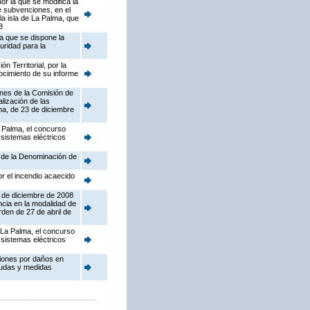
or la que se modifica la
e subvenciones, en el
la isla de La Palma, que
8
la que se dispone la
uridad para la
 Territorial, por la
ocimiento de su informe
ones de la Comisión de
lización de las
ma, de 23 de diciembre
a Palma, el concurso
 sistemas eléctricos
o de la Denominación de
r el incendio acaecido
3 de diciembre de 2008
ncia en la modalidad de
den de 27 de abril de
 La Palma, el concurso
 sistemas eléctricos
ciones por daños en
ayudas y medidas