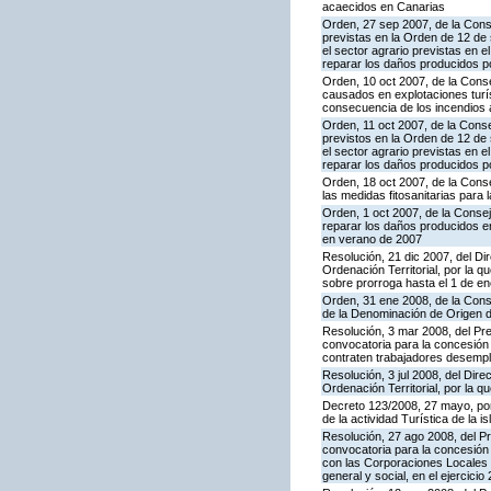
acaecidos en Canarias
Orden, 27 sep 2007, de la Conse
previstas en la Orden de 12 de
el sector agrario previstas en
reparar los daños producidos p
Orden, 10 oct 2007, de la Conse
causados en explotaciones turíst
consecuencia de los incendios 
Orden, 11 oct 2007, de la Conse
previstos en la Orden de 12 de
el sector agrario previstas en
reparar los daños producidos p
Orden, 18 oct 2007, de la Conse
las medidas fitosanitarias para 
Orden, 1 oct 2007, de la Conse
reparar los daños producidos en
en verano de 2007
Resolución, 21 dic 2007, del Di
Ordenación Territorial, por la 
sobre prorroga hasta el 1 de e
Orden, 31 ene 2008, de la Conse
de la Denominación de Origen 
Resolución, 3 mar 2008, del Pre
convocatoria para la concesión
contraten trabajadores desemplea
Resolución, 3 jul 2008, del Dir
Ordenación Territorial, por la 
Decreto 123/2008, 27 mayo, por
de la actividad Turística de la i
Resolución, 27 ago 2008, del Pr
convocatoria para la concesión 
con las Corporaciones Locales d
general y social, en el ejercicio