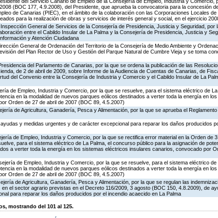
esidente del Servicio Canario de Empleo de la Consejería de Empleo, Industria y Comercio, p
2008 (BOC 177, 4.9.2008), del Presidente, que aprueba la convocatoria para la concesión d
Empleo de Canarias (PIEC), en el ámbito de la colaboración con las Corporaciones Locales de 
dos para la realización de obras y servicios de interés general y social, en el ejercicio 200
Inspección General de Servicios de la Consejería de Presidencia, Justicia y Seguridad, por 
aboración entre el Cabildo Insular de La Palma y la Consejería de Presidencia, Justicia y Seg
 Información y Atención Ciudadana
irección General de Ordenación del Territorio de la Consejería de Medio Ambiente y Ordenación
revisión del Plan Rector de Uso y Gestión del Parque Natural de Cumbre Vieja y se toma con
Presidencia del Parlamento de Canarias, por la que se ordena la publicación de las Resoluci
nda, de 2 de abril de 2009, sobre Informe de la Audiencia de Cuentas de Canarias, de Fisca
ud del Convenio entre la Consejería de Industria y Comercio y el Cabildo Insular de La Pal
ería de Empleo, Industria y Comercio, por la que se resuelve, para el sistema eléctrico de L
otencia en la modalidad de nuevos parques eólicos destinados a verter toda la energía en los
por Orden de 27 de abril de 2007 (BOC 89, 4.5.2007)
ejería de Agricultura, Ganadería, Pesca y Alimentación, por la que se aprueba el Reglament
 ayudas y medidas urgentes y de carácter excepcional para reparar los daños producidos po
jería de Empleo, Industria y Comercio, por la que se rectifica error material en la Orden de 
elve, para el sistema eléctrico de La Palma, el concurso público para la asignación de pote
os a verter toda la energía en los sistemas eléctricos insulares canarios, convocado por Or
jería de Empleo, Industria y Comercio, por la que se resuelve, para el sistema eléctrico de
otencia en la modalidad de nuevos parques eólicos destinados a verter toda la energía en los
por Orden de 27 de abril de 2007 (BOC 89, 4.5.2007)
jería de Agricultura, Ganadería, Pesca y Alimentación, por la que se regulan las indemniza
s en el sector agrario previstas en el Decreto 116/2009, 3 agosto (BOC 150, 4.8.2009), de 
onal para reparar los daños producidos por el incendio acaecido en La Palma
, mostrando del 101 al 125.