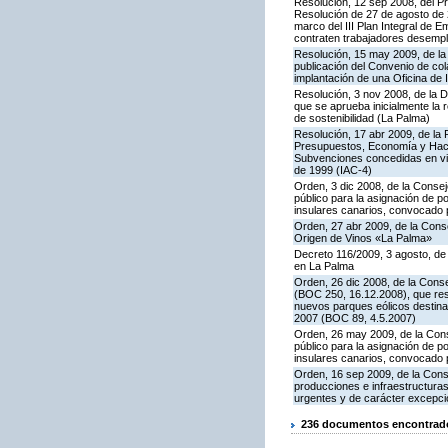
Resolución, 12 sep 2008, del Pr
Resolución de 27 de agosto de 
marco del III Plan Integral de 
contraten trabajadores desemplea
Resolución, 15 may 2009, de la 
publicación del Convenio de col
implantación de una Oficina de
Resolución, 3 nov 2008, de la D
que se aprueba inicialmente la 
de sostenibilidad (La Palma)
Resolución, 17 abr 2009, de la 
Presupuestos, Economía y Hacie
Subvenciones concedidas en virt
de 1999 (IAC-4)
Orden, 3 dic 2008, de la Consej
público para la asignación de p
insulares canarios, convocado 
Orden, 27 abr 2009, de la Cons
Origen de Vinos «La Palma»
Decreto 116/2009, 3 agosto, de
en La Palma
Orden, 26 dic 2008, de la Conse
(BOC 250, 16.12.2008), que resu
nuevos parques eólicos destinad
2007 (BOC 89, 4.5.2007)
Orden, 26 may 2009, de la Conse
público para la asignación de p
insulares canarios, convocado 
Orden, 16 sep 2009, de la Conse
producciones e infraestructura
urgentes y de carácter excepci
236 documentos encontrados