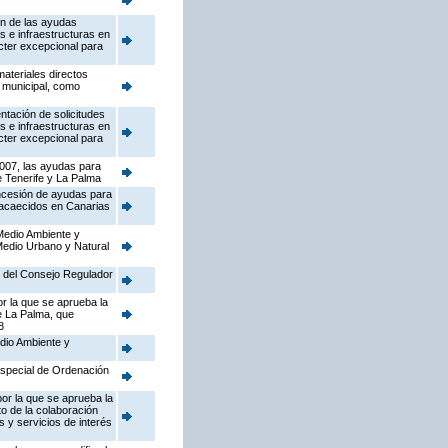
ón de las ayudas
 e infraestructuras en
cter excepcional para
ateriales directos
d municipal, como
ntación de solicitudes
 e infraestructuras en
cter excepcional para
2007, las ayudas para
de Tenerife y La Palma
oncesión de ayudas para
s acaecidos en Canarias
 Medio Ambiente y
 Medio Urbano y Natural
s del Consejo Regulador
r la que se aprueba la
e La Palma, que
8
edio Ambiente y
Especial de Ordenación
or la que se aprueba la
to de la colaboración
 y servicios de interés