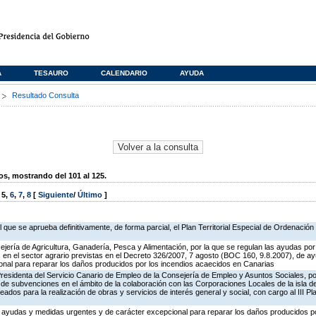
A
TESAURO
CALENDARIO
AYUDA
s
Resultado Consulta
, mostrando del 101 al 125.
,
5
,
6
,
7
,
8
[
Siguiente
/
Último
]
que se aprueba definitivamente, de forma parcial, el Plan Territorial Especial de Ordenación 
jería de Agricultura, Ganadería, Pesca y Alimentación, por la que se regulan las ayudas po
s en el sector agrario previstas en el Decreto 326/2007, 7 agosto (BOC 160, 9.8.2007), de 
onal para reparar los daños producidos por los incendios acaecidos en Canarias
Presidenta del Servicio Canario de Empleo de la Consejería de Empleo y Asuntos Sociales, po
 de subvenciones en el ámbito de la colaboración con las Corporaciones Locales de la isla d
ados para la realización de obras y servicios de interés general y social, con cargo al III P
 ayudas y medidas urgentes y de carácter excepcional para reparar los daños producidos po