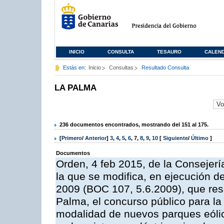
INICIO
CONSULTA
TESAURO
CALEN
Estás en:
Inicio
Consultas
Resultado Consulta
LA PALMA
236 documentos encontrados, mostrando del 151 al 175.
[
Primero
/
Anterior
]
3
,
4
,
5
,
6
,
7
,
8
,
9
,
10
[
Siguiente
/
Último
]
Documentos
Orden, 4 feb 2015, de la Consejerí
la que se modifica, en ejecución 
2009 (BOC 107, 5.6.2009), que resu
Palma, el concurso público para la
modalidad de nuevos parques eólico