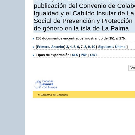
publicación del Convenio de Colabo
Igualdad y el Cabildo Insular de L
Social de Prevención y Protección I
de género en la isla de La Palma
236 documentos encontrados, mostrando del 151 al 175.
[
Primero
/
Anterior
]
3
,
4
,
5
,
6
,
7
,
8
,
9
,
10
[
Siguiente
/
Último
]
Tipos de exportación:
XLS
|
PDF
|
ODT
© Gobierno de Canarias