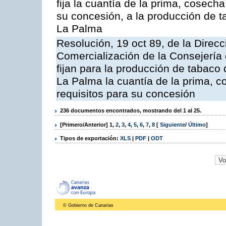
fija la cuantía de la prima, cose
su concesión, a la producción de t
La Palma
Resolución, 19 oct 89, de la Direc
Comercialización de la Consejería 
fijan para la producción de tabaco
La Palma la cuantía de la prima,
requisitos para su concesión
236 documentos encontrados, mostrando del 1 al 25.
[Primero/Anterior]
1
,
2
,
3
,
4
,
5
,
6
,
7
,
8
[
Siguiente
/
Último
]
Tipos de exportación:
XLS
|
PDF
|
ODT
© Gobierno de Canarias