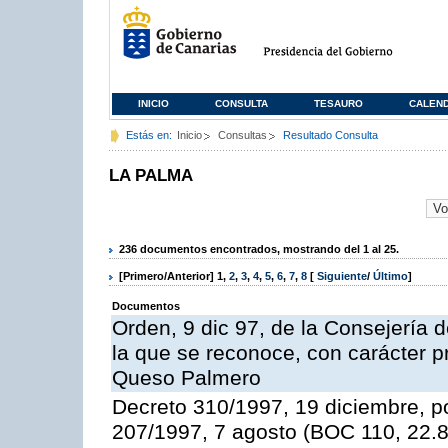
INICIO
CONSULTA
TESAURO
CALEN
Estás en:
Inicio
Consultas
Resultado Consulta
LA PALMA
236 documentos encontrados, mostrando del 1 al 25.
[Primero/Anterior]
1
,
2
,
3
,
4
,
5
,
6
,
7
,
8
[
Siguiente
/
Último
]
Documentos
Orden, 9 dic 97, de la Consejería d
la que se reconoce, con carácter p
Queso Palmero
Decreto 310/1997, 19 diciembre, po
207/1997, 7 agosto (BOC 110, 22.8.