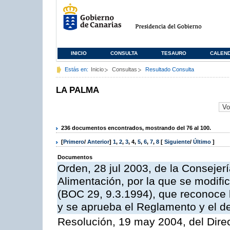
INICIO
CONSULTA
TESAURO
CALEN
Estás en:
Inicio
Consultas
Resultado Consulta
LA PALMA
236 documentos encontrados, mostrando del 76 al 100.
[
Primero
/
Anterior
]
1
,
2
,
3
,
4
,
5
,
6
,
7
,
8
[
Siguiente
/
Último
]
Documentos
Orden, 28 jul 2003, de la Consejer
Alimentación, por la que se modifi
(BOC 29, 9.3.1994), que reconoce
y se aprueba el Reglamento y el d
Resolución, 19 may 2004, del Direct