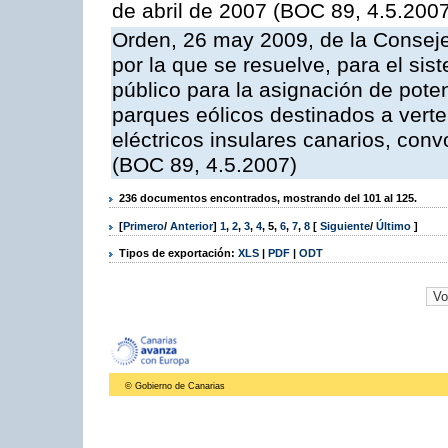
de abril de 2007 (BOC 89, 4.5.200
Orden, 26 may 2009, de la Conseje
por la que se resuelve, para el sis
público para la asignación de pot
parques eólicos destinados a verte
eléctricos insulares canarios, con
(BOC 89, 4.5.2007)
236 documentos encontrados, mostrando del 101 al 125.
[
Primero
/
Anterior
]
1
,
2
,
3
,
4
,
5
,
6
,
7
,
8
[
Siguiente
/
Último
]
Tipos de exportación:
XLS
|
PDF
|
ODT
© Gobierno de Canarias