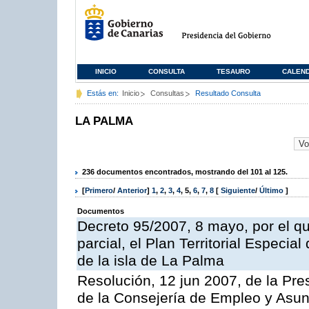
INICIO
CONSULTA
TESAURO
CALEN
Estás en:
Inicio
Consultas
Resultado Consulta
LA PALMA
236 documentos encontrados, mostrando del 101 al 125.
[
Primero
/
Anterior
]
1
,
2
,
3
,
4
,
5
,
6
,
7
,
8
[
Siguiente
/
Último
]
Documentos
Decreto 95/2007, 8 mayo, por el q
parcial, el Plan Territorial Especia
de la isla de La Palma
Resolución, 12 jun 2007, de la Pre
de la Consejería de Empleo y Asunt