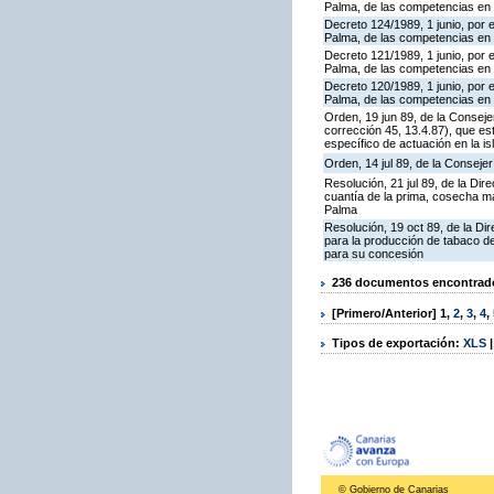
Palma, de las competencias en 
Decreto 124/1989, 1 junio, por e
Palma, de las competencias en ma
Decreto 121/1989, 1 junio, por e
Palma, de las competencias en ma
Decreto 120/1989, 1 junio, por e
Palma, de las competencias en 
Orden, 19 jun 89, de la Consej
corrección 45, 13.4.87), que es
específico de actuación en la i
Orden, 14 jul 89, de la Conseje
Resolución, 21 jul 89, de la Dir
cuantía de la prima, cosecha m
Palma
Resolución, 19 oct 89, de la Di
para la producción de tabaco d
para su concesión
236 documentos encontrados
[Primero/Anterior]
1
,
2
,
3
,
4
,
Tipos de exportación:
XLS
© Gobierno de Canarias