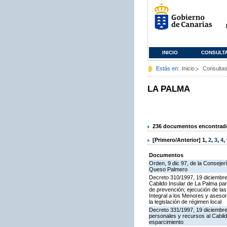
INICIO
CONSULT
Estás en:
Inicio
Consulta
LA PALMA
236 documentos encontrados
[Primero/Anterior]
1
,
2
,
3
,
4
,
Documentos
Orden, 9 dic 97, de la Consejer
Queso Palmero
Decreto 310/1997, 19 diciembre,
Cabildo Insular de La Palma par
de prevención; ejecución de la
Integral a los Menores y asesor
la legislación de régimen local
Decreto 331/1997, 19 diciembre,
personales y recursos al Cabild
esparcimiento