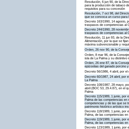
Resolución, 6 jun 90, de la Dir
para la producción de tabaco d
requisitos para su concesión
Resolución, 7 oct 98, del Direct
que se convoca un curso para D
Decreto 163/1990, 14 agosto, po
traspasos de competencias al C
Decreto 244/1990, 28 noviembre,
traspasos de competencias al C
Resolución, 11 jun 93, de la Dir
Alimentación, por la que se fij
máxima subvencionable y requi
Orden, 26 nov 90, de la Conseje
Orden, 8 mar 96, de la Consejerí
isla de La Palma y su distintivo 
Orden, 26 ene 87, de la Consej
epizootias del ganado porcino y
Decreto 56/1986, 4 abril, por el
Decreto 60/1987, 24 abril, por 
La Palma
Decreto 108/1987, 28 mayo, por 
abril (BOC 53, 29.4.87), en el 
Palma
Decreto 115/1989, 1 junio, por e
Palma de las competencias en ma
competencias y de las que se tra
patrimonio histórico artístico ins
Decreto 118/1989, 1 junio, por e
Palma, de las competencias en 
Decreto 119/1989, 1 junio, por e
Palma, de las competencias en 
Decreto 123/1989, 1 junio, por e