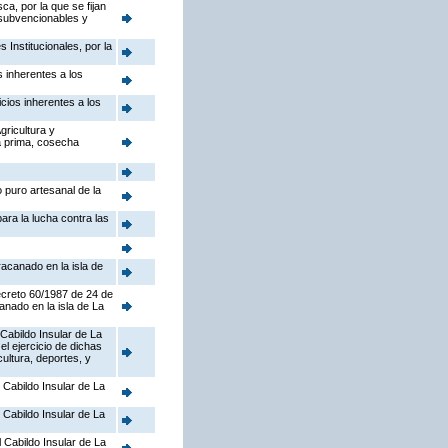
ca, por la que se fijan
 subvencionables y
 Institucionales, por la
s inherentes a los
cios inherentes a los
gricultura y
la prima, cosecha
o puro artesanal de la
ra la lucha contra las
racanado en la isla de
decreto 60/1987 de 24 de
anado en la isla de La
 Cabildo Insular de La
l ejercicio de dichas
ultura, deportes, y
l Cabildo Insular de La
l Cabildo Insular de La
l Cabildo Insular de La