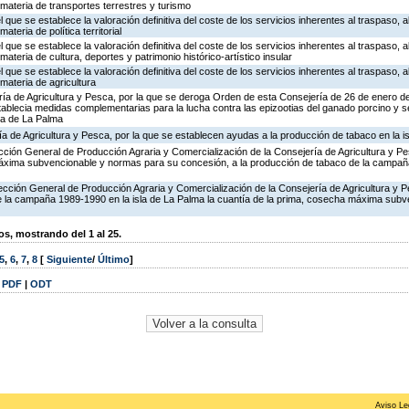
materia de transportes terrestres y turismo
l que se establece la valoración definitiva del coste de los servicios inherentes al traspaso, a
teria de política territorial
l que se establece la valoración definitiva del coste de los servicios inherentes al traspaso, a
teria de cultura, deportes y patrimonio histórico-artístico insular
l que se establece la valoración definitiva del coste de los servicios inherentes al traspaso, a
materia de agricultura
ería de Agricultura y Pesca, por la que se deroga Orden de esta Consejería de 26 de enero d
tablecia medidas complementarias para la lucha contra las epizootias del ganado porcino y s
sla de La Palma
ría de Agricultura y Pesca, por la que se establecen ayudas a la producción de tabaco en la i
ección General de Producción Agraria y Comercialización de la Consejería de Agricultura y Pesc
áxima subvencionable y normas para su concesión, a la producción de tabaco de la campaña 
rección General de Producción Agraria y Comercialización de la Consejería de Agricultura y Pe
e la campaña 1989-1990 en la isla de La Palma la cuantía de la prima, cosecha máxima subve
, mostrando del 1 al 25.
5
,
6
,
7
,
8
[
Siguiente
/
Último
]
|
PDF
|
ODT
Aviso Le