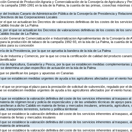
ección General de Producción Agraria y Comercialización de la Consejería de Agricultura y Pes
e la campaña 1990-1991 en la isla de la Palma, la cuantía de las primas, cosechas máximas
or del Instituto Canario de Administración Pública de la Consejería de Presidencia y Relaciones
irectivos de las Corporaciones Locales
r el que se actualizan los Decretos de valoraciones definitivas de los costes de los servicio
abildo Insular de La Palma
 por el que se actualizan los Decretos de valoraciones definitivas de los costes de los servi
abildo Insular de La Palma
ección General de Comercialización e Industrializacion Agroalimentarias de la Consejería de A
an para la producción de tabaco de la campaña 1992-93, en la isla de La Palma, la cuantía de 
sitos para su concesión
ría de la Presidencia, por la que se aprueba la bandera de la isla de La Palma
a de Industria y Comercio, por la que se crea la certificación de calidad del producto canari
identificador
ería de Agricultura, Ganadería y Pesca, por la que se establecen medidas complementarias pa
 se determina un plan específico de actuación en la isla de la Palma
 que se planifican los juegos y apuestas en Canarias
el que se establecen medidas urgentes de ayuda a los agricultores afectados por el viento hu
el que se prorroga el plazo para la prestación de solicitud de subvención, regulado por el 
que se establecen medidas urgentes de ayuda a los agricultores afectados por el viento hurac
l que se establece la valoración definitiva del coste de los servicios inherentes al traspaso al
teria de régimen local y policía de espectáculos y de las unidades técnicas de apoyo para e
nsfieran a dicho Cabildo en materia de ferias y mercados insulares, artesanía, agricultura, c
ular, transportes terrestres, turismo y política territorial
l que se establece la valoración definitiva del coste de los servicios inherentes al traspaso, a
materia de ferias y mercados insulares
l que se establece la valoración definitiva del coste de los servicios inherentes al traspaso, a
materia de artesanía
l que se establece la valoración definitiva del coste de los servicios inherentes al traspaso, a