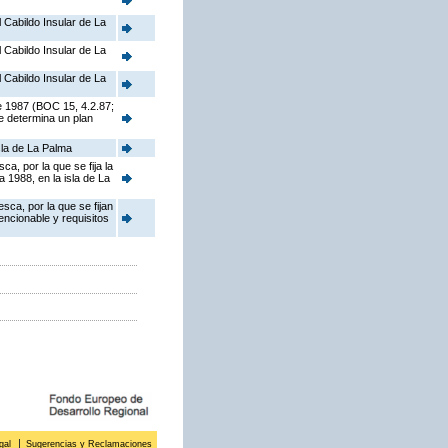
l Cabildo Insular de La
l Cabildo Insular de La
l Cabildo Insular de La
e 1987 (BOC 15, 4.2.87;
e determina un plan
sla de La Palma
a, por la que se fija la
1988, en la isla de La
sca, por la que se fijan
ncionable y requisitos
gal
Sugerencias y Reclamaciones