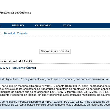
A
TESAURO
CALENDARIO
AYUDA
s
Resultado Consulta
, mostrando del 1 al 25.
5
,
6
,
7
,
8
[
Siguiente
/
Último
]
ía de Agricultura, Pesca y Alimentación, por la que se reconoce, con carácter provisional, l
 por el que se modifica el Decreto 207/1997, 7 agosto (BOC 110, 22.8.97), de traspaso de s
a el ejercicio de las competencias transferidas en materia de prestación de servicios especi
s medidas de amparo que se establecen la Ley 1/1997, 7 febrero (BOC 23, 17.2.97, BOE 63, 1
amiento y cooperación técnica, jurídica y económica a las entidades municipales, de acuerdo
 por el que se modifica el Decreto 157/1997, 11 julio (BOC 110, 22.8.97), de traspaso de ser
o Insular de La Palma, para el ejercicio de las competencias transferidas en materia de ocup