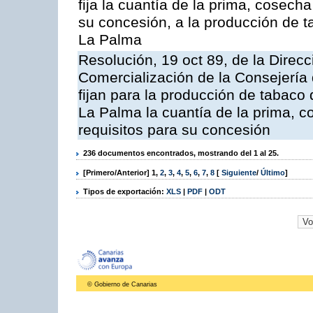
fija la cuantía de la prima, cose
su concesión, a la producción de t
La Palma
Resolución, 19 oct 89, de la Direc
Comercialización de la Consejería 
fijan para la producción de tabaco
La Palma la cuantía de la prima,
requisitos para su concesión
236 documentos encontrados, mostrando del 1 al 25.
[Primero/Anterior]
1
,
2
,
3
,
4
,
5
,
6
,
7
,
8
[
Siguiente
/
Último
]
Tipos de exportación:
XLS
|
PDF
|
ODT
© Gobierno de Canarias