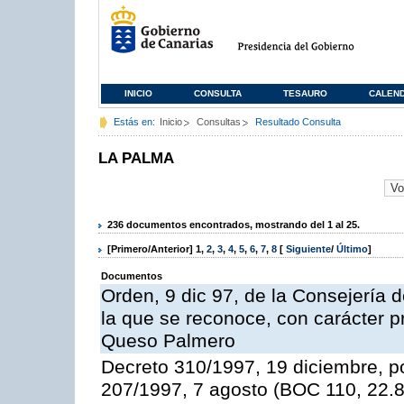
INICIO
CONSULTA
TESAURO
CALEN
Estás en:
Inicio
Consultas
Resultado Consulta
LA PALMA
236 documentos encontrados, mostrando del 1 al 25.
[Primero/Anterior]
1
,
2
,
3
,
4
,
5
,
6
,
7
,
8
[
Siguiente
/
Último
]
Documentos
Orden, 9 dic 97, de la Consejería d
la que se reconoce, con carácter p
Queso Palmero
Decreto 310/1997, 19 diciembre, po
207/1997, 7 agosto (BOC 110, 22.8.