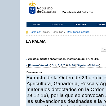
INICIO
CONSULTA
TESAURO
CALEN
Estás en:
Inicio
Consultas
Resultado Consulta
LA PALMA
236 documentos encontrados, mostrando del 176 al 200.
[
Primero
/
Anterior
]
3
,
4
,
5
,
6
,
7
,
8
,
9
,
10
[
Siguiente
/
Último
]
Documentos
Extracto de la Orden de 29 de dici
Agricultura, Ganadería, Pesca y Agu
materiales detectados en la Orden
29.12.16), por la que se convocan 
las subvenciones destinadas a la r