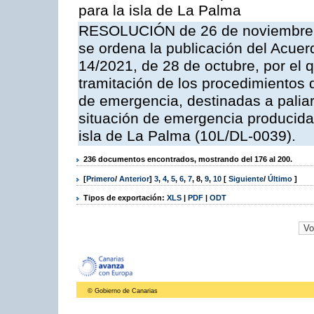
para la isla de La Palma
RESOLUCIÓN de 26 de noviembre de
se ordena la publicación del Acuer
14/2021, de 28 de octubre, por el 
tramitación de los procedimientos
de emergencia, destinadas a paliar
situación de emergencia producida 
isla de La Palma (10L/DL-0039).
236 documentos encontrados, mostrando del 176 al 200.
[
Primero
/
Anterior
]
3
,
4
,
5
,
6
,
7
,
8
,
9
,
10
[
Siguiente
/
Último
]
Tipos de exportación:
XLS
|
PDF
|
ODT
© Gobierno de Canarias