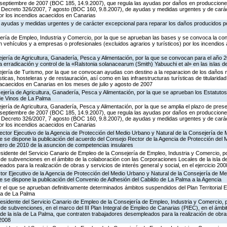
 septiembre de 2007 (BOC 185, 14.9.2007), que regula las ayudas por daños en producciones
 el Decreto 326/2007, 7 agosto (BOC 160, 9.8.2007), de ayudas y medidas urgentes y de cará
or los incendios acaecidos en Canarias
 ayudas y medidas urgentes y de carácter excepcional para reparar los daños producidos po
jería de Empleo, Industria y Comercio, por la que se aprueban las bases y se convoca la c
 vehículos y a empresas o profesionales (excluidos agrarios y turísticos) por los incendio
jería de Agricultura, Ganadería, Pesca y Alimentación, por la que se convocan para el año 
la erradicación y control de la «Ralstonia solanacearum (Smith) Yabuuchi et al» en las islas 
jería de Turismo, por la que se convocan ayudas con destino a la reparacion de los daños m
icas, hosteleras y de restauración, así como en las infraestructuras turísticas de titularida
acaecidos en Canarias en los meses de julio y agosto de 2007
jería de Agricultura, Ganadería, Pesca y Alimentación, por la que se aprueban los Estatuto
de Vinos de La Palma
jería de Agricultura, Ganadería, Pesca y Alimentación, por la que se amplia el plazo de prese
 septiembre de 2007 (BOC 185, 14.9.2007), que regula las ayudas por daños en producciones
 el Decreto 326/2007, 7 agosto (BOC 160, 9.8.2007), de ayudas y medidas urgentes y de cará
or los incendios acaecidos en Canarias
rector Ejecutivo de la Agencia de Protección del Medio Urbano y Natural de la Consejería de
que se dispone la publicación del acuerdo del Consejo Rector de la Agencia de Protección del
nero de 2010 de la asuncion de competencias insulares
sidente del Servicio Canario de Empleo de la Consejería de Empleo, Industria y Comercio, po
 de subvenciones en el ámbito de la colaboración con las Corporaciones Locales de la isla d
dos para la realización de obras y servicios de interés general y social, en el ejercicio 200
ector Ejecutivo de la Agencia de Protección del Medio Urbano y Natural de la Consejería de M
que se dispone la publicación del Convenio de Adhesión del Cabildo de La Palma a la Agencia
 el que se aprueban definitivamente determinados ámbitos suspendidos del Plan Territorial 
sla de La Palma
esidente del Servicio Canario de Empleo de la Consejería de Empleo, Industria y Comercio, p
de subvenciones, en el marco del III Plan Integral de Empleo de Canarias (PIEC), en el ámbi
e la isla de La Palma, que contraten trabajadores desempleados para la realización de obras
 2008