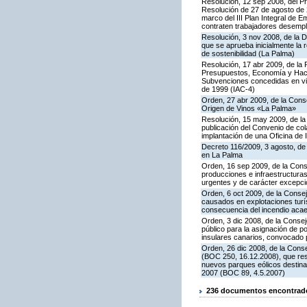
Resolución, 12 sep 2008, del Pr
Resolución de 27 de agosto de 
marco del III Plan Integral de 
contraten trabajadores desemplea
Resolución, 3 nov 2008, de la D
que se aprueba inicialmente la 
de sostenibilidad (La Palma)
Resolución, 17 abr 2009, de la 
Presupuestos, Economía y Hacie
Subvenciones concedidas en virt
de 1999 (IAC-4)
Orden, 27 abr 2009, de la Cons
Origen de Vinos «La Palma»
Resolución, 15 may 2009, de la 
publicación del Convenio de col
implantación de una Oficina de
Decreto 116/2009, 3 agosto, de
en La Palma
Orden, 16 sep 2009, de la Conse
producciones e infraestructura
urgentes y de carácter excepci
Orden, 6 oct 2009, de la Consej
causados en explotaciones turíst
consecuencia del incendio acae
Orden, 3 dic 2008, de la Consej
público para la asignación de p
insulares canarios, convocado 
Orden, 26 dic 2008, de la Conse
(BOC 250, 16.12.2008), que resu
nuevos parques eólicos destinad
2007 (BOC 89, 4.5.2007)
236 documentos encontrados