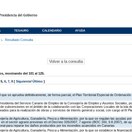
A
TESAURO
CALENDARIO
AYUDA
s
Resultado Consulta
, mostrando del 101 al 125.
,
5
,
6
,
7
,
8
[
Siguiente
/
Último
]
que se aprueba definitivamente, de forma parcial, el Plan Territorial Especial de Ordenación 
Presidenta del Servicio Canario de Empleo de la Consejería de Empleo y Asuntos Sociales, po
 de subvenciones en el ámbito de la colaboración con las Corporaciones Locales de la isla d
ados para la realización de obras y servicios de interés general y social, con cargo al III P
jería de Agricultura, Ganadería, Pesca y Alimentación, por la que se regulan las ayudas po
s en el sector agrario previstas en el Decreto 326/2007, 7 agosto (BOC 160, 9.8.2007), de 
onal para reparar los daños producidos por los incendios acaecidos en Canarias
jería de Agricultura, Ganadería, Pesca y Alimentación, por la que se establece la financiaci