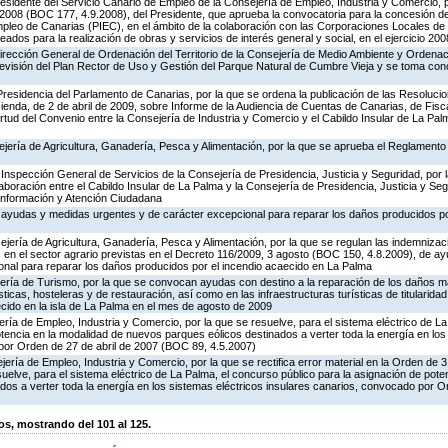
esidente del Servicio Canario de Empleo de la Consejería de Empleo, Industria y Comercio, p
2008 (BOC 177, 4.9.2008), del Presidente, que aprueba la convocatoria para la concesión d
Empleo de Canarias (PIEC), en el ámbito de la colaboración con las Corporaciones Locales de 
dos para la realización de obras y servicios de interés general y social, en el ejercicio 200
irección General de Ordenación del Territorio de la Consejería de Medio Ambiente y Ordenación
revisión del Plan Rector de Uso y Gestión del Parque Natural de Cumbre Vieja y se toma con
Presidencia del Parlamento de Canarias, por la que se ordena la publicación de las Resoluci
nda, de 2 de abril de 2009, sobre Informe de la Audiencia de Cuentas de Canarias, de Fisca
ud del Convenio entre la Consejería de Industria y Comercio y el Cabildo Insular de La Pal
ejería de Agricultura, Ganadería, Pesca y Alimentación, por la que se aprueba el Reglament
Inspección General de Servicios de la Consejería de Presidencia, Justicia y Seguridad, por 
aboración entre el Cabildo Insular de La Palma y la Consejería de Presidencia, Justicia y Seg
 Información y Atención Ciudadana
 ayudas y medidas urgentes y de carácter excepcional para reparar los daños producidos po
jería de Agricultura, Ganadería, Pesca y Alimentación, por la que se regulan las indemniza
s en el sector agrario previstas en el Decreto 116/2009, 3 agosto (BOC 150, 4.8.2009), de 
onal para reparar los daños producidos por el incendio acaecido en La Palma
ería de Turismo, por la que se convocan ayudas con destino a la reparación de los daños ma
icas, hosteleras y de restauración, así como en las infraestructuras turísticas de titularida
cido en la isla de La Palma en el mes de agosto de 2009
ería de Empleo, Industria y Comercio, por la que se resuelve, para el sistema eléctrico de L
otencia en la modalidad de nuevos parques eólicos destinados a verter toda la energía en los
por Orden de 27 de abril de 2007 (BOC 89, 4.5.2007)
jería de Empleo, Industria y Comercio, por la que se rectifica error material en la Orden de 
elve, para el sistema eléctrico de La Palma, el concurso público para la asignación de pote
os a verter toda la energía en los sistemas eléctricos insulares canarios, convocado por Or
, mostrando del 101 al 125.