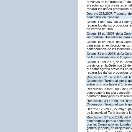
previstas en la Orden de 12 de
el sector agrario previstas en
reparar los daños producidos p
Decreto 326/2007, 7 agosto, de
acaecidos en Canarias
Orden, 1 oct 2007, de la Conse
reparar los daños producidos en
en verano de 2007
Orden, 18 oct 2007, de la Conse
las medidas fitosanitarias para 
Orden, 10 oct 2007, de la Conse
causados en explotaciones turíst
consecuencia de los incendios 
Orden, 31 ene 2008, de la Conse
de la Denominación de Origen 
Orden, 11 oct 2007, de la Conse
previstos en la Orden de 12 de
el sector agrario previstas en
reparar los daños producidos p
Resolución, 21 dic 2007, del Di
Ordenación Territorial, por la 
sobre prorroga hasta el 1 de e
Resolución, 3 mar 2008, del Pre
convocatoria para la concesión
contraten trabajadores desemplea
Resolución, 3 jul 2008, del Dir
Ordenación Territorial, por la 
Decreto 123/2008, 27 mayo, por
de la actividad Turística de la i
Resolución, 27 ago 2008, del Pr
convocatoria para la concesión 
con las Corporaciones Locales d
general y social, en el ejercicio