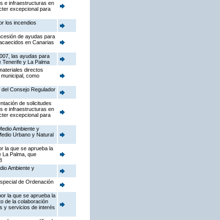
 e infraestructuras en
cter excepcional para
r los incendios
oncesión de ayudas para
s acaecidos en Canarias
2007, las ayudas para
de Tenerife y La Palma
ateriales directos
d municipal, como
s del Consejo Regulador
ntación de solicitudes
 e infraestructuras en
cter excepcional para
 Medio Ambiente y
 Medio Urbano y Natural
r la que se aprueba la
e La Palma, que
8
edio Ambiente y
Especial de Ordenación
or la que se aprueba la
to de la colaboración
 y servicios de interés