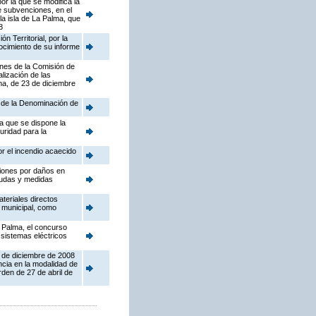
or la que se modifica la
e subvenciones, en el
la isla de La Palma, que
8
 Territorial, por la
ocimiento de su informe
ones de la Comisión de
lización de las
ma, de 23 de diciembre
o de la Denominación de
la que se dispone la
uridad para la
r el incendio acaecido
ciones por daños en
ayudas y medidas
teriales directos
d municipal, como
a Palma, el concurso
 sistemas eléctricos
3 de diciembre de 2008
ncia en la modalidad de
den de 27 de abril de