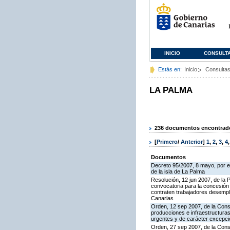
INICIO
CONSULT
Estás en:
Inicio
Consulta
LA PALMA
236 documentos encontrados
[
Primero
/
Anterior
]
1
,
2
,
3
,
4
Documentos
Decreto 95/2007, 8 mayo, por el 
de la isla de La Palma
Resolución, 12 jun 2007, de la 
convocatoria para la concesión
contraten trabajadores desemple
Canarias
Orden, 12 sep 2007, de la Conse
producciones e infraestructura
urgentes y de carácter excepci
Orden, 27 sep 2007, de la Conse