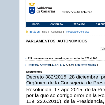
INICIO
CONSULTA
TESAURO
CALEN
Estás en:
Inicio
Consultas
Resultado Consulta
PARLAMENTOS_AUTONOMICOS
221 documentos encontrados, mostrando del 176 al 200.
[
Primero
/
Anterior
]
2
,
3
,
4
,
5
,
6
,
7
,
8
,
9
[
Siguiente
/
Último
]
Documentos
Decreto 382/2015, 28 diciembre, p
Orgánico de la Consejería de Presi
Resolución, 17 ago 2015, de la Pr
por la que se corrige error en la 
119, 22.6.2015), de la Presidencia,