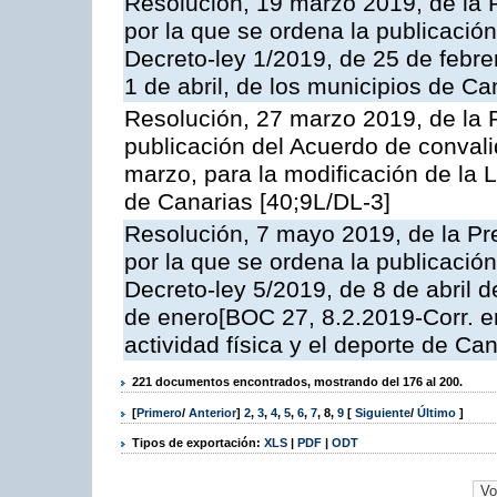
Resolución, 19 marzo 2019, de la 
por la que se ordena la publicació
Decreto-ley 1/2019, de 25 de febre
1 de abril, de los municipios de Ca
Resolución, 27 marzo 2019, de la P
publicación del Acuerdo de convali
marzo, para la modificación de la 
de Canarias [40;9L/DL-3]
Resolución, 7 mayo 2019, de la Pr
por la que se ordena la publicació
Decreto-ley 5/2019, de 8 de abril 
de enero[BOC 27, 8.2.2019-Corr. e
actividad física y el deporte de Ca
221 documentos encontrados, mostrando del 176 al 200.
[
Primero
/
Anterior
]
2
,
3
,
4
,
5
,
6
,
7
,
8
,
9
[
Siguiente
/
Último
]
Tipos de exportación:
XLS
|
PDF
|
ODT