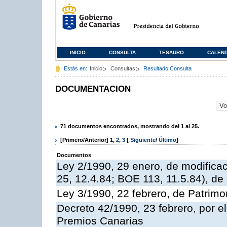
INICIO
CONSULTA
TESAURO
CALEN
Estás en:
Inicio
Consultas
Resultado Consulta
DOCUMENTACION
71 documentos encontrados, mostrando del 1 al 25.
[Primero/Anterior]
1
,
2
,
3
[
Siguiente
/
Último
]
Documentos
Ley 2/1990, 29 enero, de modificac
25, 12.4.84; BOE 113, 11.5.84), d
Ley 3/1990, 22 febrero, de Patrim
Decreto 42/1990, 23 febrero, por e
Premios Canarias