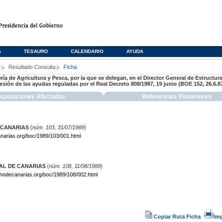
A
TESAURO
CALENDARIO
AYUDA
s
Resultado Consulta
Ficha
ería de Agricultura y Pesca, por la que se delegan, en el Director General de Estructu
esión de las ayudas reguladas por el Real Decreto 808/1987, 19 junio (BOE 152, 26.6.8
isposiciones Afectadas
Referencias Posteriores
 CANARIAS
(
núm. 103, 31/07/1989
)
narias.org/boc/1989/103/001.html
IAL DE CANARIAS
(
núm. 108, 11/08/1989
)
rnodecanarias.org/boc/1989/108/002.html
Copiar Ruta Ficha
Im