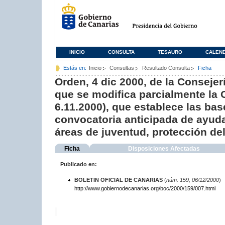
INICIO
CONSULTA
TESAURO
CALEN
Estás en:
Inicio
Consultas
Resultado Consulta
Ficha
Orden, 4 dic 2000, de la Consejer
que se modifica parcialmente la 
6.11.2000), que establece las bas
convocatoria anticipada de ayuda
áreas de juventud, protección del
Ficha
Disposiciones Afectadas
Publicado en:
BOLETIN OFICIAL DE CANARIAS
(
núm. 159, 06/12/2000
)
http://www.gobiernodecanarias.org/boc/2000/159/007.html