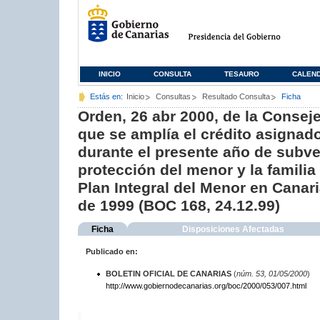
INICIO
CONSULTA
TESAURO
CALEN
Estás en:
Inicio
Consultas
Resultado Consulta
Ficha
Orden, 26 abr 2000, de la Consej
que se amplía el crédito asignad
durante el presente año de subve
protección del menor y la familia
Plan Integral del Menor en Canar
de 1999 (BOC 168, 24.12.99)
Ficha
Disposiciones Afectadas
Publicado en:
BOLETIN OFICIAL DE CANARIAS
(
núm. 53, 01/05/2000
)
http://www.gobiernodecanarias.org/boc/2000/053/007.html