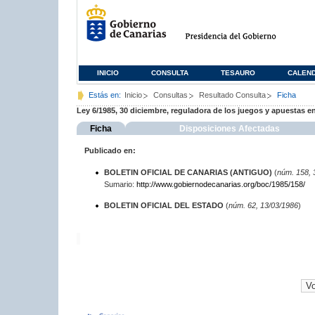
INICIO
CONSULTA
TESAURO
CALEN
Estás en:
Inicio
Consultas
Resultado Consulta
Ficha
Ley 6/1985, 30 diciembre, reguladora de los juegos y apuestas e
Ficha
Disposiciones Afectadas
Publicado en:
BOLETIN OFICIAL DE CANARIAS (ANTIGUO)
(
núm. 158, 
Sumario:
http://www.gobiernodecanarias.org/boc/1985/158/
BOLETIN OFICIAL DEL ESTADO
(
núm. 62, 13/03/1986
)