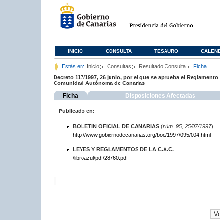
INICIO
CONSULTA
TESAURO
CALEN
Estás en:
Inicio
Consultas
Resultado Consulta
Ficha
Decreto 117/1997, 26 junio, por el que se aprueba el Reglamento
Comunidad Autónoma de Canarias
Ficha
Disposiciones Afectadas
Publicado en:
BOLETIN OFICIAL DE CANARIAS
(
núm. 95, 25/07/1997
)
http://www.gobiernodecanarias.org/boc/1997/095/004.html
LEYES Y REGLAMENTOS DE LA C.A.C.
/libroazul/pdf/28760.pdf