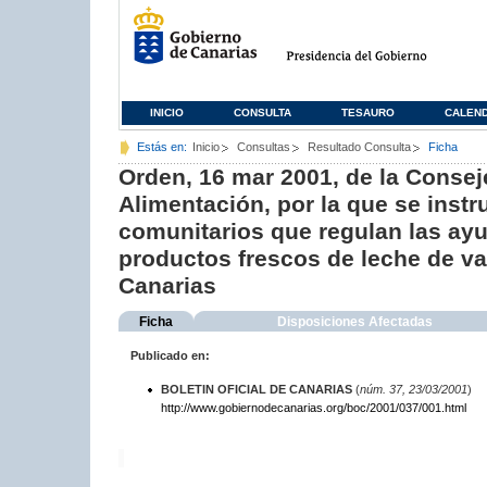
INICIO
CONSULTA
TESAURO
CALEN
Estás en:
Inicio
Consultas
Resultado Consulta
Ficha
Orden, 16 mar 2001, de la Consej
Alimentación, por la que se inst
comunitarios que regulan las a
productos frescos de leche de va
Canarias
Ficha
Disposiciones Afectadas
Publicado en:
BOLETIN OFICIAL DE CANARIAS
(
núm. 37, 23/03/2001
)
http://www.gobiernodecanarias.org/boc/2001/037/001.html