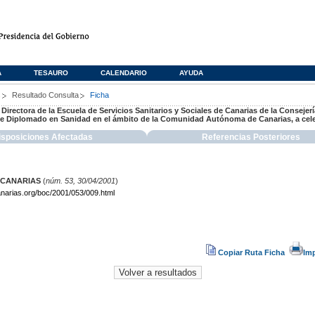
A
TESAURO
CALENDARIO
AYUDA
s
Resultado Consulta
Ficha
a Directora de la Escuela de Servicios Sanitarios y Sociales de Canarias de la Consej
e Diplomado en Sanidad en el ámbito de la Comunidad Autónoma de Canarias, a cele
isposiciones Afectadas
Referencias Posteriores
 CANARIAS
(
núm. 53, 30/04/2001
)
narias.org/boc/2001/053/009.html
Copiar Ruta Ficha
Im