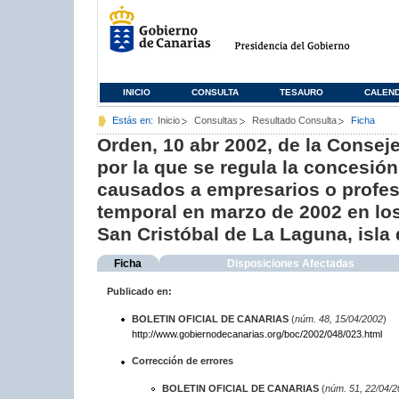
INICIO
CONSULTA
TESAURO
CALEN
Estás en:
Inicio
Consultas
Resultado Consulta
Ficha
Orden, 10 abr 2002, de la Consej
por la que se regula la concesió
causados a empresarios o profesio
temporal en marzo de 2002 en los
San Cristóbal de La Laguna, isla 
Ficha
Disposiciones Afectadas
Publicado en:
BOLETIN OFICIAL DE CANARIAS
(
núm. 48, 15/04/2002
)
http://www.gobiernodecanarias.org/boc/2002/048/023.html
Corrección de errores
BOLETIN OFICIAL DE CANARIAS
(
núm. 51, 22/04/