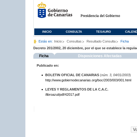
INICIO
CONSULTA
TESAURO
CALEN
Estás en:
Inicio
Consultas
Resultado Consulta
Ficha
Decreto 201/2002, 20 diciembre, por el que se establece la reg
Ficha
Disposiciones Afectadas
Publicado en:
BOLETIN OFICIAL DE CANARIAS
(
núm. 3, 04/01/2003
)
http://www.gobiernodecanarias.org/boc/2003/003/001.html
LEYES Y REGLAMENTOS DE LA C.A.C.
/libroazul/pdf/42017.pdf