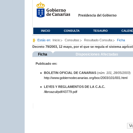
INICIO
CONSULTA
TESAURO
CALEN
Estás en:
Inicio
Consultas
Resultado Consulta
Ficha
Decreto 79/2003, 12 mayo, por el que se regula el sistema agríc
Ficha
Disposiciones Afectadas
Publicado en:
BOLETIN OFICIAL DE CANARIAS
(
núm. 101, 28/05/2003
)
http://www.gobiernodecanarias.org/boc/2003/101/001.html
LEYES Y REGLAMENTOS DE LA C.A.C.
/libroazul/pdf/43779.pdf