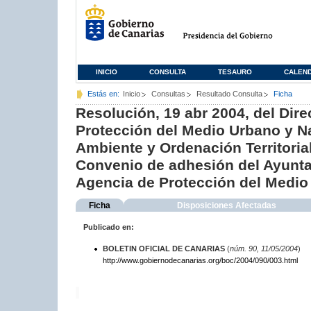
INICIO
CONSULTA
TESAURO
CALEN
Estás en:
Inicio
Consultas
Resultado Consulta
Ficha
Resolución, 19 abr 2004, del Dire
Protección del Medio Urbano y Na
Ambiente y Ordenación Territorial
Convenio de adhesión del Ayuntam
Agencia de Protección del Medio
Ficha
Disposiciones Afectadas
Publicado en:
BOLETIN OFICIAL DE CANARIAS
(
núm. 90, 11/05/2004
)
http://www.gobiernodecanarias.org/boc/2004/090/003.html