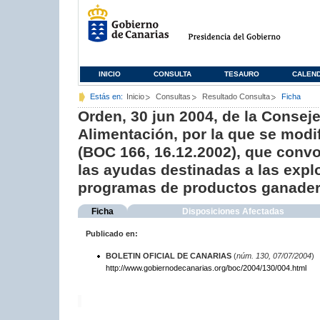
INICIO
CONSULTA
TESAURO
CALEN
Estás en:
Inicio
Consultas
Resultado Consulta
Ficha
Orden, 30 jun 2004, de la Conseje
Alimentación, por la que se modi
(BOC 166, 16.12.2002), que convoc
las ayudas destinadas a las exp
programas de productos ganader
Ficha
Disposiciones Afectadas
Publicado en:
BOLETIN OFICIAL DE CANARIAS
(
núm. 130, 07/07/2004
)
http://www.gobiernodecanarias.org/boc/2004/130/004.html