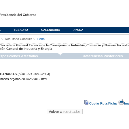
A
TESAURO
CALENDARIO
AYUDA
s
Resultado Consulta
Ficha
 Secretaria General Técnica de la Consejería de Industria, Comercio y Nuevas Tecnolog
ción General de Industria y Energía
isposiciones Afectadas
Referencias Posteriores
 CANARIAS
(
núm. 253, 30/12/2004
)
narias.org/boc/2004/253/012.html
Copiar Ruta Ficha
Im