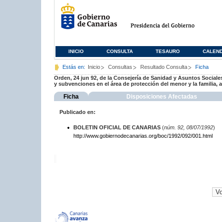
INICIO
CONSULTA
TESAURO
CALEN
Estás en:
Inicio
Consultas
Resultado Consulta
Ficha
Orden, 24 jun 92, de la Consejería de Sanidad y Asuntos Sociales
y subvenciones en el área de protección del menor y la familia, 
Ficha
Disposiciones Afectadas
Publicado en:
BOLETIN OFICIAL DE CANARIAS
(
núm. 92, 08/07/1992
)
http://www.gobiernodecanarias.org/boc/1992/092/001.html