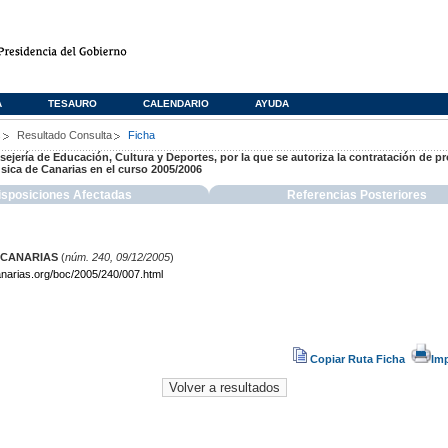
A
TESAURO
CALENDARIO
AYUDA
s
Resultado Consulta
Ficha
ejería de Educación, Cultura y Deportes, por la que se autoriza la contratación de pr
sica de Canarias en el curso 2005/2006
isposiciones Afectadas
Referencias Posteriores
 CANARIAS
(
núm. 240, 09/12/2005
)
narias.org/boc/2005/240/007.html
Copiar Ruta Ficha
Im