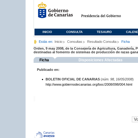
INICIO
CONSULTA
TESAURO
CALEN
Estás en:
Inicio
Consultas
Resultado Consulta
Ficha
Orden, 9 may 2008, de la Consejería de Agricultura, Ganadería, 
destinadas al fomento de sistemas de producción de razas gan
Ficha
Disposiciones Afectadas
Publicado en:
BOLETIN OFICIAL DE CANARIAS
(
núm. 98, 16/05/2008
)
http://www.gobiernodecanarias.org/boc/2008/098/004.html