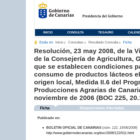
INICIO
CONSULTA
TESAURO
CALEN
Estás en:
Inicio
Consultas
Resultado Consulta
Ficha
Resolución, 23 may 2008, de la V
de la Consejería de Agricultura, 
que se establecen condiciones pa
consumo de productos lácteos el
origen local, Medida II.6 del Pr
Producciones Agrarias de Canari
noviembre de 2006 (BOC 225, 20.
Ficha
Disposiciones Afectadas
Publicado en:
BOLETIN OFICIAL DE CANARIAS
(
núm. 122, 19/06/2008
)
http://www.gobiernodecanarias.org/boc/2008/122/011.html