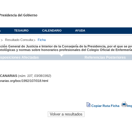
A
TESAURO
CALENDARIO
AYUDA
s
Resultado Consulta
Ficha
cción General de Justicia e Interior de la Consejería de la Presidencia, por el que se p
tológicas y normas sobre honorarios profesionales del Colegio Oficial de Enfermería
isposiciones Afectadas
Referencias Posteriores
 CANARIAS
(
núm. 107, 03/08/1992
)
narias.org/boc/1992/107/018.html
Copiar Ruta Ficha
Im