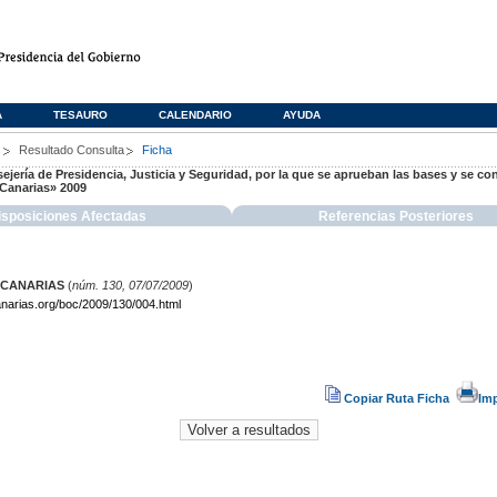
A
TESAURO
CALENDARIO
AYUDA
s
Resultado Consulta
Ficha
sejería de Presidencia, Justicia y Seguridad, por la que se aprueban las bases y se c
 Canarias» 2009
isposiciones Afectadas
Referencias Posteriores
 CANARIAS
(
núm. 130, 07/07/2009
)
narias.org/boc/2009/130/004.html
Copiar Ruta Ficha
Im