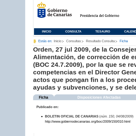
INICIO
CONSULTA
TESAURO
CALEN
Estás en:
Inicio
Consultas
Resultado Consulta
Ficha
Orden, 27 jul 2009, de la Conseje
Alimentación, de corrección de er
(BOC 24.7.2009), por la que se r
competencias en el Director Gener
actos que pongan fin a los proce
ayudas y subvenciones, y se dele
Ficha
Disposiciones Afectadas
Publicado en:
BOLETIN OFICIAL DE CANARIAS
(
núm. 150, 04/08/2009
)
http://www.gobiernodecanarias.org/boc/2009/150/010.html