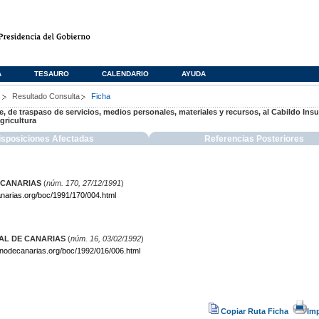
A
TESAURO
CALENDARIO
AYUDA
s
Resultado Consulta
Ficha
, de traspaso de servicios, medios personales, materiales y recursos, al Cabildo Insu
gricultura
isposiciones Afectadas
Referencias Posteriores
 CANARIAS
(
núm. 170, 27/12/1991
)
narias.org/boc/1991/170/004.html
IAL DE CANARIAS
(
núm. 16, 03/02/1992
)
rnodecanarias.org/boc/1992/016/006.html
Copiar Ruta Ficha
Im