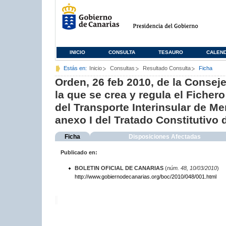
INICIO
CONSULTA
TESAURO
CALEN
Estás en:
Inicio
Consultas
Resultado Consulta
Ficha
Orden, 26 feb 2010, de la Consej
la que se crea y regula el Fiche
del Transporte Interinsular de Me
anexo I del Tratado Constitutivo
Ficha
Disposiciones Afectadas
Publicado en:
BOLETIN OFICIAL DE CANARIAS
(
núm. 48, 10/03/2010
)
http://www.gobiernodecanarias.org/boc/2010/048/001.html