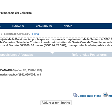
A
TESAURO
CALENDARIO
AYUDA
s
Resultado Consulta
Ficha
ejería de la Presidencia, por la que se dispone el cumplimiento de la Sentencia 526/1
 de Canarias, Sala de lo Contencioso-Administrativo de Santa Cruz de Tenerife, recaíd
ntra el Decreto 36/1989, 16 marzo (BOC 44, 29.3.89), que aprueba la oferta pública d
isposiciones Afectadas
Referencias Posteriores
 CANARIAS
(
núm. 20, 15/02/1991
)
narias.org/boc/1991/020/005.html
Copiar Ruta Ficha
Im