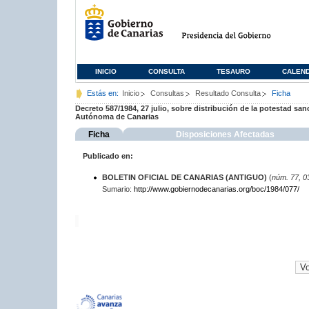
INICIO
CONSULTA
TESAURO
CALEN
Estás en:
Inicio
Consultas
Resultado Consulta
Ficha
Decreto 587/1984, 27 julio, sobre distribución de la potestad s
Autónoma de Canarias
Ficha
Disposiciones Afectadas
Publicado en:
BOLETIN OFICIAL DE CANARIAS (ANTIGUO)
(
núm. 77, 0
Sumario:
http://www.gobiernodecanarias.org/boc/1984/077/