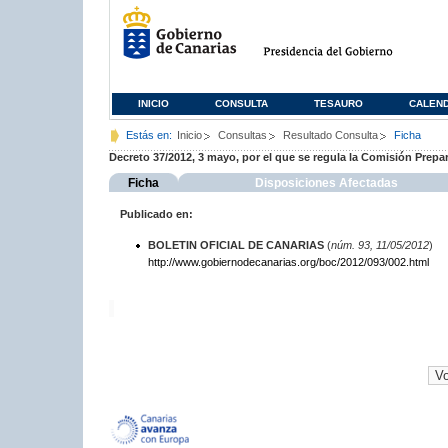
INICIO
CONSULTA
TESAURO
CALEN
Estás en:
Inicio
Consultas
Resultado Consulta
Ficha
Decreto 37/2012, 3 mayo, por el que se regula la Comisión Prep
Ficha
Disposiciones Afectadas
Publicado en:
BOLETIN OFICIAL DE CANARIAS
(
núm. 93, 11/05/2012
)
http://www.gobiernodecanarias.org/boc/2012/093/002.html