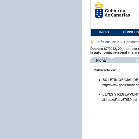
INICIO
CONSULT
Estás en:
Inicio
Consulta
Decreto 67/2012, 20 julio, po
la autonomía personal y la a
Ficha
D
Publicado en:
BOLETIN OFICIAL DE
http://www.gobiernodeca
LEYES Y REGLAMENTO
/libroazul/pdf/67680.pdf