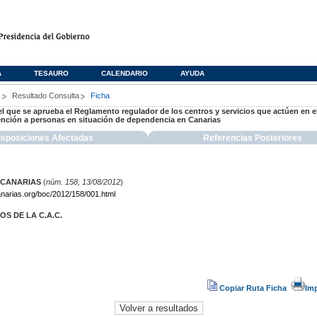
A
TESAURO
CALENDARIO
AYUDA
s
Resultado Consulta
Ficha
r el que se aprueba el Reglamento regulador de los centros y servicios que actúen en 
tención a personas en situación de dependencia en Canarias
isposiciones Afectadas
Referencias Posteriores
 CANARIAS
(
núm. 158, 13/08/2012
)
narias.org/boc/2012/158/001.html
S DE LA C.A.C.
Copiar Ruta Ficha
Im