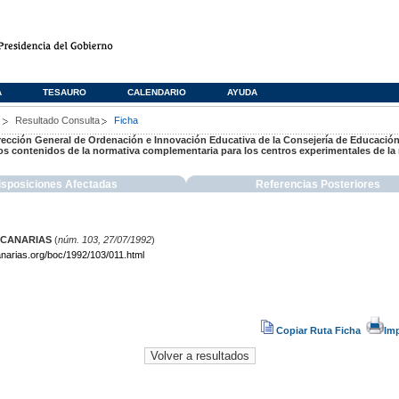
A
TESAURO
CALENDARIO
AYUDA
s
Resultado Consulta
Ficha
Dirección General de Ordenación e Innovación Educativa de la Consejería de Educación,
s contenidos de la normativa complementaria para los centros experimentales de la
isposiciones Afectadas
Referencias Posteriores
 CANARIAS
(
núm. 103, 27/07/1992
)
narias.org/boc/1992/103/011.html
Copiar Ruta Ficha
Im