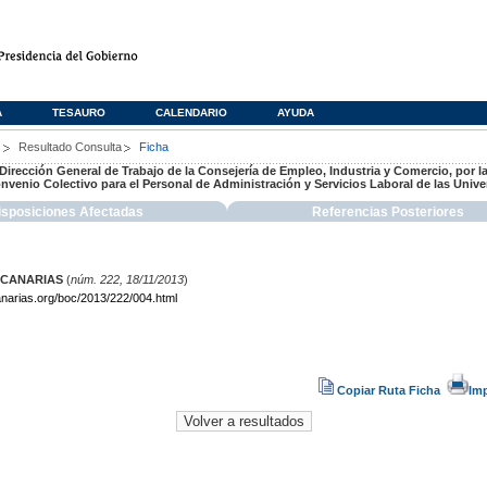
A
TESAURO
CALENDARIO
AYUDA
s
Resultado Consulta
Ficha
 Dirección General de Trabajo de la Consejería de Empleo, Industria y Comercio, por la
nvenio Colectivo para el Personal de Administración y Servicios Laboral de las Univ
isposiciones Afectadas
Referencias Posteriores
 CANARIAS
(
núm. 222, 18/11/2013
)
narias.org/boc/2013/222/004.html
Copiar Ruta Ficha
Im