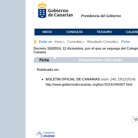
INICIO
CONSULTA
TESAURO
CALEN
Estás en:
Inicio
Consultas
Resultado Consulta
Ficha
Decreto 116/2014, 12 diciembre, por el que se segrega del Colegi
Canaria
Ficha
Disposiciones Afectadas
Publicado en:
BOLETIN OFICIAL DE CANARIAS
(
núm. 246, 19/12/2014
)
http://www.gobiernodecanarias.org/boc/2014/246/007.html