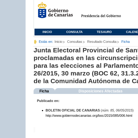
INICIO
CONSULTA
TESAURO
CALEN
Estás en:
Inicio
Consultas
Resultado Consulta
Ficha
Junta Electoral Provincial de San
proclamadas en las circunscripci
para las elecciones al Parlamen
26/2015, 30 marzo (BOC 62, 31.3.
de la Comunidad Autónoma de C
Ficha
Disposiciones Afectadas
Publicado en:
BOLETIN OFICIAL DE CANARIAS
(
núm. 85, 06/05/2015
)
http://www.gobiernodecanarias.org/boc/2015/085/006.html