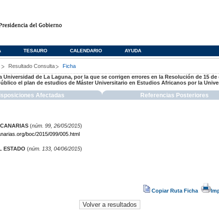
A
TESAURO
CALENDARIO
AYUDA
s
Resultado Consulta
Ficha
a Universidad de La Laguna, por la que se corrigen errores en la Resolución de 15 de
 público el plan de estudios de Máster Universitario en Estudios Africanos por la Uni
isposiciones Afectadas
Referencias Posteriores
 CANARIAS
(
núm. 99, 26/05/2015
)
narias.org/boc/2015/099/005.html
L ESTADO
(
núm. 133, 04/06/2015
)
Copiar Ruta Ficha
Im