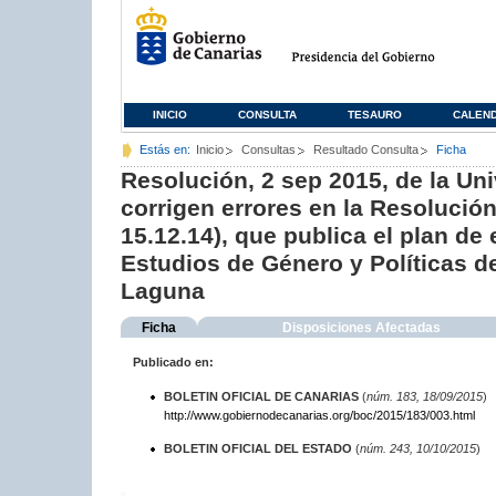
INICIO
CONSULTA
TESAURO
CALEN
Estás en:
Inicio
Consultas
Resultado Consulta
Ficha
Resolución, 2 sep 2015, de la Un
corrigen errores en la Resolució
15.12.14), que publica el plan de
Estudios de Género y Políticas d
Laguna
Ficha
Disposiciones Afectadas
Publicado en:
BOLETIN OFICIAL DE CANARIAS
(
núm. 183, 18/09/2015
)
http://www.gobiernodecanarias.org/boc/2015/183/003.html
BOLETIN OFICIAL DEL ESTADO
(
núm. 243, 10/10/2015
)