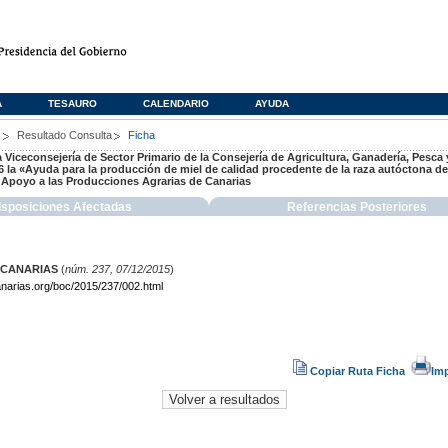
A
TESAURO
CALENDARIO
AYUDA
s
Resultado Consulta
Ficha
a Viceconsejería de Sector Primario de la Consejería de Agricultura, Ganadería, Pesca 
la «Ayuda para la producción de miel de calidad procedente de la raza autóctona de 
Apoyo a las Producciones Agrarias de Canarias
isposiciones Afectadas
Referencias Posteriores
 CANARIAS
(
núm. 237, 07/12/2015
)
narias.org/boc/2015/237/002.html
Copiar Ruta Ficha
Im